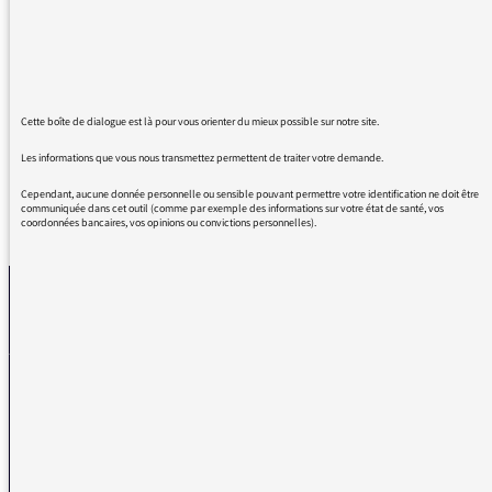
magnifiques émissions, et en particulier celle
d'aujourd'hui qui fait chaud au cœur en ce
moment : toute la France n'est pas raciste ni
xénophobe ! Vous ensoleillez ma journée.
Cette boîte de dialogue est là pour vous orienter du mieux possible sur notre site.
Les informations que vous nous transmettez permettent de traiter votre demande.
Cependant, aucune donnée personnelle ou sensible pouvant permettre votre identification ne doit être
communiquée dans cet outil (comme par exemple des informations sur votre état de santé, vos
REVENIR AUX MESSAGES
coordonnées bancaires, vos opinions ou convictions personnelles).
La médiatrice
VOUS AVEZ UN PROBLÈME DE RÉCEPTION ?
Remplissez l’un de nos formulaires afin que nous puissions vous aider.