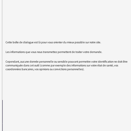
Nous vous écoutons avec passion le soir
pendant notre dîner-pique-nique (nous
n'avons plus d'enfants à la maison !)
Nous sommes admiratifs : nous découvrons
avec stupéfaction la politique car même si
nous lisons le journal et écoutons la radio, ce
feuilleton nous ouvre les yeux et les oreilles.
Cette boîte de dialogue est là pour vous orienter du mieux possible sur notre site.
Encore merci et BONNE ANNÉE à l'auteur, aux
Les informations que vous nous transmettez permettent de traiter votre demande.
acteurs et au metteur en onde !
Cependant, aucune donnée personnelle ou sensible pouvant permettre votre identification ne doit être
communiquée dans cet outil (comme par exemple des informations sur votre état de santé, vos
coordonnées bancaires, vos opinions ou convictions personnelles).
REVENIR AUX MESSAGES
La médiatrice