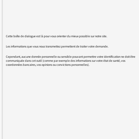
Arthur
Cette boîte de dialogue est là pour vous orienter du mieux possible sur notre site.
22/12/2017 - 15:45
Les informations que vous nous transmettez permettent de traiter votre demande.
Cependant, aucune donnée personnelle ou sensible pouvant permettre votre identification ne doit être
communiquée dans cet outil (comme par exemple des informations sur votre état de santé, vos
Bonjour,
coordonnées bancaires, vos opinions ou convictions personnelles).
vous pouvez écoutez la réponse de Sandrine
Treiner, la directrice de France Culture, à ce
sujet