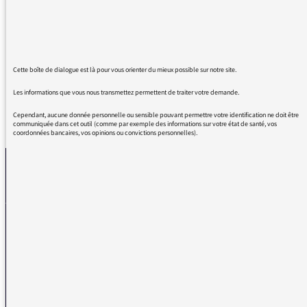
Belle intro ce Dimanche 26 Juin! "Un grand
huit sans fin..." Génial !!! :)
"Forme est Conscience".
Cette boîte de dialogue est là pour vous orienter du mieux possible sur notre site.
Les informations que vous nous transmettez permettent de traiter votre demande.
Cependant, aucune donnée personnelle ou sensible pouvant permettre votre identification ne doit être
REVENIR AUX MESSAGES
communiquée dans cet outil (comme par exemple des informations sur votre état de santé, vos
coordonnées bancaires, vos opinions ou convictions personnelles).
La médiatrice
VOUS AVEZ UN PROBLÈME DE RÉCEPTION ?
Remplissez l’un de nos formulaires afin que nous puissions vous aider.