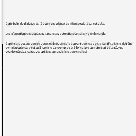
Cette boîte de dialogue est là pour vous orienter du mieux possible sur notre site.
REVENIR AUX MESSAGES
Les informations que vous nous transmettez permettent de traiter votre demande.
Cependant, aucune donnée personnelle ou sensible pouvant permettre votre identification ne doit être
communiquée dans cet outil (comme par exemple des informations sur votre état de santé, vos
coordonnées bancaires, vos opinions ou convictions personnelles).
La médiatrice
VOUS AVEZ UN PROBLÈME DE RÉCEPTION ?
Remplissez l’un de nos formulaires afin que nous puissions vous aider.
Réception FM/DAB