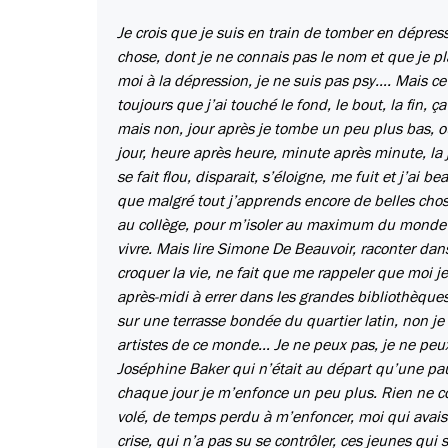
Je crois que je suis en train de tomber en dépres
chose, dont je ne connais pas le nom et que je p
moi à la dépression, je ne suis pas psy…. Mais ce 
toujours que j’ai touché le fond, le bout, la fin, 
mais non, jour après je tombe un peu plus bas, ou
jour, heure après heure, minute après minute, la 
se fait flou, disparait, s’éloigne, me fuit et j’ai 
que malgré tout j’apprends encore de belles chose
au collège, pour m’isoler au maximum du monde ex
vivre. Mais lire Simone De Beauvoir, raconter da
croquer la vie, ne fait que me rappeler que moi je
après-midi à errer dans les grandes bibliothèque
sur une terrasse bondée du quartier latin, non je 
artistes de ce monde… Je ne peux pas, je ne peux
Joséphine Baker qui n’était au départ qu’une pauv
chaque jour je m’enfonce un peu plus. Rien ne co
volé, de temps perdu à m’enfoncer, moi qui avais 
crise, qui n’a pas su se contrôler, ces jeunes qui 