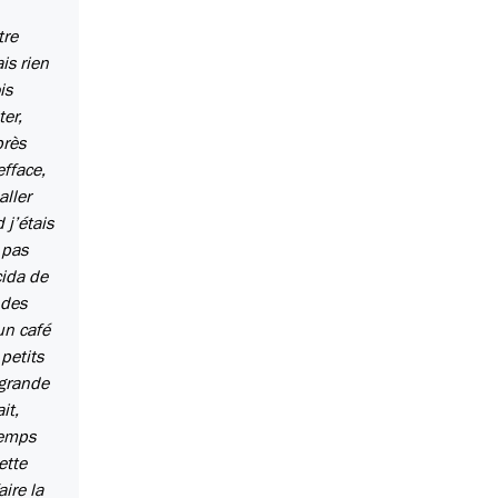
tre
is rien
is
ter,
près
efface,
aller
 j’étais
 pas
cida de
 des
un café
petits
 grande
it,
temps
ette
aire la