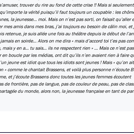
s’amuser, trouver du rire au fond de cette crise !! Mais si seulement 
 qu’importe la vérité puisqu’il faut toujours un coupable : les chôm
eunes, la jeunesse… moi. Mais on n’est pas sorti, on faisait qu’aller 
er mes amis dans mes bras, j’ai toujours eu besoin de câlin moi, et 
suis retenue, je suis allée une fois au théâtre depuis le début de l’a
r, jamais en soirée… Alors on me dira « mais d’accord toi t’es pas c
 mais y en a… tu sais… ils ne respectent rien » … Mais ce n’est pas
r en boucle par les médias, ont dit qu’ils n’en avaient rien à faire 
un jeune est idiot que tous les idiots sont jeunes ! Mais « qu’on ai
on » comme le chantait Brassens, et voilà plus personne n’écoute 
emme, et j’écoute Brassens donc toutes les jeunes femmes écoutent
pas de frontière, pas de langue, pas de couleur de peau, pas de clas
x partagée du monde, alors non, la jeunesse française en tant de p