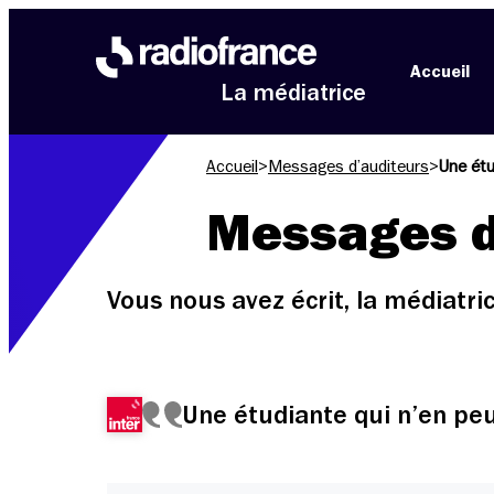
Aller au menu
Aller au contenu
Aller au pied de page
Accueil
La médiatrice
Accueil
>
Messages d’auditeurs
>
Une étu
Messages d
Vous nous avez écrit, la médiatr
Une étudiante qui n’en peu