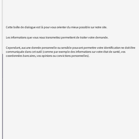
marché. Remerciements aux techniciens et
aux présentateurs Aurélie Sfez et Antoine Ly
Cette boîte de dialogue est là pour vous orienter du mieux possible sur notre site.
Les informations que vous nous transmettez permettent de traiter votre demande.
REVENIR AUX MESSAGES
Cependant, aucune donnée personnelle ou sensible pouvant permettre votre identification ne doit être
communiquée dans cet outil (comme par exemple des informations sur votre état de santé, vos
coordonnées bancaires, vos opinions ou convictions personnelles).
La médiatrice
VOUS AVEZ UN PROBLÈME DE RÉCEPTION ?
Remplissez l’un de nos formulaires afin que nous puissions vous aider.
Réception FM/DAB