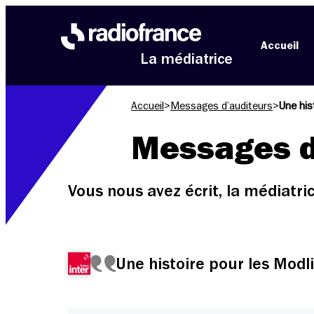
Aller au menu
Aller au contenu
Aller au pied de page
Accueil
La médiatrice
Accueil
>
Messages d’auditeurs
>
Une his
Messages d
Vous nous avez écrit, la médiatr
Une histoire pour les Modl