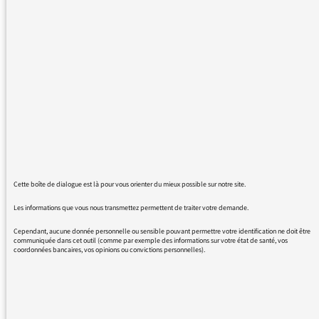
Je viens d'écouter l'émission d'hier (vendredi
5 avril) et je suis encore tellement
enthousiasmée par tous(tes) ces invité(es)
que l'émission invite régulièrement le
vendredi : des historiens, des sociologues, des
philosophes, des géographes, des médecins,
et j'en oublie, de belles personnes,
compétentes, combatives, humaines,
ouvertes, diverses avec une force
communicative pour nous simples auditeurs.
Je vous ai déjà écrit pour vous féliciter car je
Cette boîte de dialogue est là pour vous orienter du mieux possible sur notre site.
suis une fidèle et j'attends cette émission
toujours avec beaucoup d'impatience (quand
Les informations que vous nous transmettez permettent de traiter votre demande.
c'est Claire Servajean qui la présente surtout
Cependant, aucune donnée personnelle ou sensible pouvant permettre votre identification ne doit être
!)
communiquée dans cet outil (comme par exemple des informations sur votre état de santé, vos
coordonnées bancaires, vos opinions ou convictions personnelles).
Je vous remercie donc une nouvelle fois pour
ce moment d'ouverture sur le monde, de mise
en perspective sur les problématiques car
cette émission touche beaucoup de sujets