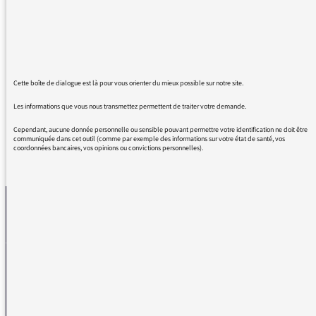
Hippolyte Pérès. D’abord, chaque chronique
est toujours extrêmement instructive, mais les
débats qui s’ensuivent sont passionnants. Et
surtout, la bienveillance des deux
intervenants entre eux fait plaisir à entendre.
Cette boîte de dialogue est là pour vous orienter du mieux possible sur notre site.
Les informations que vous nous transmettez permettent de traiter votre demande.
Cependant, aucune donnée personnelle ou sensible pouvant permettre votre identification ne doit être
communiquée dans cet outil (comme par exemple des informations sur votre état de santé, vos
coordonnées bancaires, vos opinions ou convictions personnelles).
REVENIR AUX MESSAGES
La médiatrice
VOUS AVEZ UN PROBLÈME DE RÉCEPTION ?