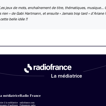
. Les jeux de mots, enchaînement de titre, thématiques, musique… C
 rien » de Gabi Hartmann, et ensuite « Jamais trop tard » d’Ariane 
cette belle idée !!
La médiatrice
a médiatrice
Radio France
rire à la médiatrice
radiofrance.com
ssages d’auditeurs
Fréquences radio