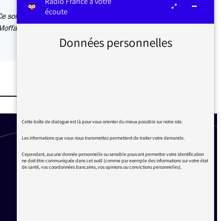
Radio France à votre
écoute
e soir,
Moffatt
Données personnelles
Cette boîte de dialogue est là pour vous orienter du mieux possible sur notre site.
Les informations que vous nous transmettez permettent de traiter votre demande.
Cependant, aucune donnée personnelle ou sensible pouvant permettre votre identification
ne doit être communiquée dans cet outil (comme par exemple des informations sur votre état
de santé, vos coordonnées bancaires, vos opinions ou convictions personnelles).