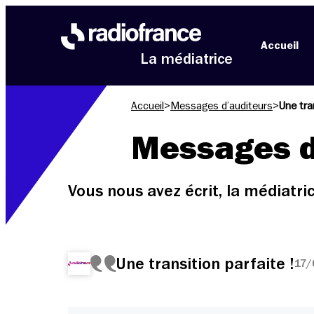
Aller au menu
Aller au contenu
Aller au pied de page
Accueil
La médiatrice
Accueil
>
Messages d’auditeurs
>
Une tran
Messages d
Vous nous avez écrit, la médiatr
Une transition parfaite !
17/