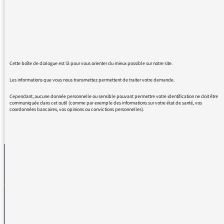
radio. Une radio musicale qui est très
différente des autres radios musicales
habituelles, puisqu'il y a différents genre de
musique a l'antenne, avec aussi un très
grands choix dans les webradios. Continuez
Cette boîte de dialogue est là pour vous orienter du mieux possible sur notre site.
comme ça
Les informations que vous nous transmettez permettent de traiter votre demande.
Cependant, aucune donnée personnelle ou sensible pouvant permettre votre identification ne doit être
communiquée dans cet outil (comme par exemple des informations sur votre état de santé, vos
coordonnées bancaires, vos opinions ou convictions personnelles).
REVENIR AUX MESSAGES
La médiatrice