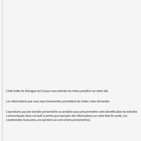
Un anglicisme de plus parmi la palanquée de
mots anglais utilisés à la place du français.
Pourriez-vous demander à vos intervenants
d'éviter d'utiliser les mots anglais et de faire
l'effort de parler français par respect pour les
auditeurs. Leur démarche linguistique reflète
l'inféodation culturelle et mentale du
Landerneau politico-médiatique parisien. Quel
modèle est donné aux étrangers qui se
donnent la peine d'apprendre le français
quand les français eux-mêmes donnent la
préférence à l'anglais et désertent leur propre
Cette boîte de dialogue est là pour vous orienter du mieux possible sur notre site.
langue ? La culture est un pouvoir d'influence
Les informations que vous nous transmettez permettent de traiter votre demande.
-pour ne pas utiliser l'anglicisme qui fait florès
Cependant, aucune donnée personnelle ou sensible pouvant permettre votre identification ne doit être
et est même le titre d'une émission sur France
communiquée dans cet outil (comme par exemple des informations sur votre état de santé, vos
Culture (!), et nos cousins québécois qui
coordonnées bancaires, vos opinions ou convictions personnelles).
utilisent des mots français quand les Français
utilisent les mots anglais doivent nous