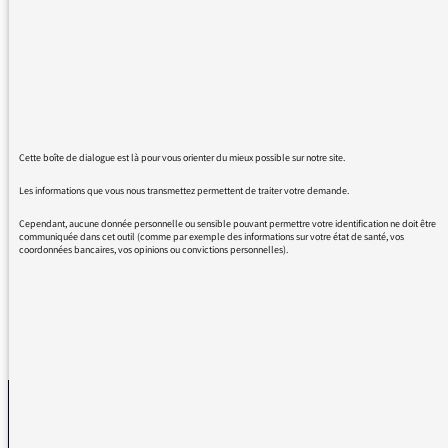
j'en ai assez d'entendre vos intervenants
prononcer à l'anglaise tout nom d'origine
étrangère, tel Greta Thunberg ou Peter
Wohlleben.
Non, sur cette terre tout ce qui n'est pas
français n'est pas fatalement anglo-américain
Cette boîte de dialogue est là pour vous orienter du mieux possible sur notre site.
(et il n'y a pas que pour la locution, je pense
d'un coup à la programmation musicale....)
Les informations que vous nous transmettez permettent de traiter votre demande.
Cependant, aucune donnée personnelle ou sensible pouvant permettre votre identification ne doit être
Bonne soirée à vous.
communiquée dans cet outil (comme par exemple des informations sur votre état de santé, vos
coordonnées bancaires, vos opinions ou convictions personnelles).
REVENIR AUX MESSAGES