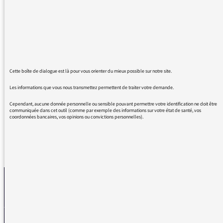
body swap movies, featuring et d'autres.
Quand on prône l'inclusion voilà une belle
manière d'exclure. La loi Toubon est pourtant
connue de tous, merci de la relire et
d'employer les bons termes français.
Cela fait plusieurs fois que j'écris à ce sujet
Cette boîte de dialogue est là pour vous orienter du mieux possible sur notre site.
mais jamais on n'a entendu autant d'anglais
Les informations que vous nous transmettez permettent de traiter votre demande.
sur nos ondes.
Cependant, aucune donnée personnelle ou sensible pouvant permettre votre identification ne doit être
communiquée dans cet outil (comme par exemple des informations sur votre état de santé, vos
coordonnées bancaires, vos opinions ou convictions personnelles).
REVENIR AUX MESSAGES
La médiatrice