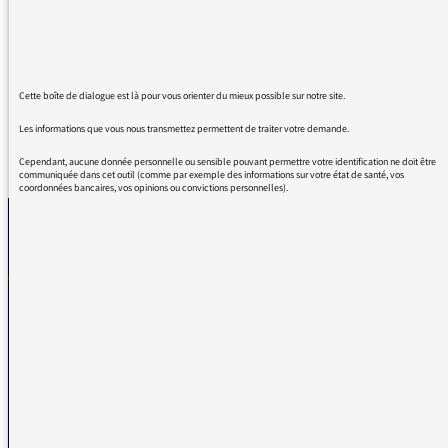
pédophilie et non pédocriminalité pour parler
des récents scandales et de la protection de
l'enfance.
Cette boîte de dialogue est là pour vous orienter du mieux possible sur notre site.
Les informations que vous nous transmettez permettent de traiter votre demande.
REVENIR AUX MESSAGES
Cependant, aucune donnée personnelle ou sensible pouvant permettre votre identification ne doit être
communiquée dans cet outil (comme par exemple des informations sur votre état de santé, vos
coordonnées bancaires, vos opinions ou convictions personnelles).
La médiatrice
VOUS AVEZ UN PROBLÈME DE RÉCEPTION ?
Remplissez l’un de nos formulaires afin que nous puissions vous aider.