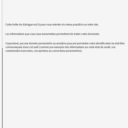
pour élire un nouveau pape. Petit Robert.
Cette boîte de dialogue est là pour vous orienter du mieux possible sur notre site.
Les informations que vous nous transmettez permettent de traiter votre demande.
REVENIR AUX MESSAGES
Cependant, aucune donnée personnelle ou sensible pouvant permettre votre identification ne doit être
communiquée dans cet outil (comme par exemple des informations sur votre état de santé, vos
coordonnées bancaires, vos opinions ou convictions personnelles).
La médiatrice
VOUS AVEZ UN PROBLÈME DE RÉCEPTION ?
Remplissez l’un de nos formulaires afin que nous puissions vous aider.
Réception FM/DAB