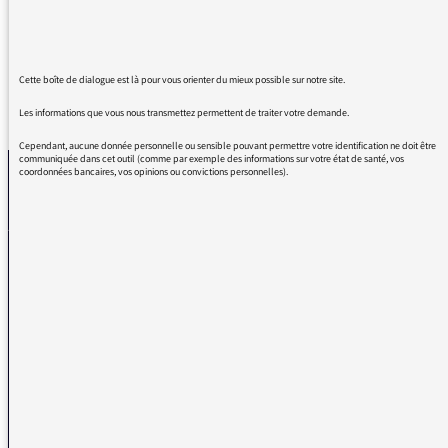
n’avons rien à voir avec ces décisions.
Cette boîte de dialogue est là pour vous orienter du mieux possible sur notre site.
REVENIR AUX MESSAGES
Les informations que vous nous transmettez permettent de traiter votre demande.
Cependant, aucune donnée personnelle ou sensible pouvant permettre votre identification ne doit être
communiquée dans cet outil (comme par exemple des informations sur votre état de santé, vos
coordonnées bancaires, vos opinions ou convictions personnelles).
La médiatrice
VOUS AVEZ UN PROBLÈME DE RÉCEPTION ?
Remplissez l’un de nos formulaires afin que nous puissions vous aider.
Réception FM/DAB