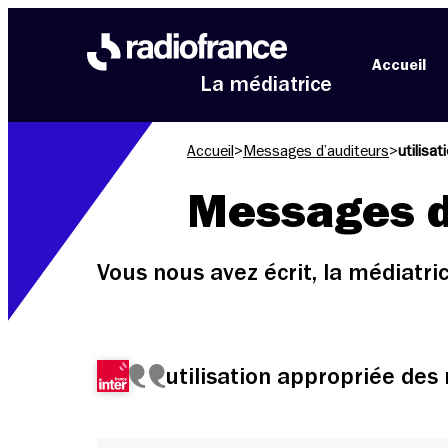
Aller au menu
Aller au contenu
Aller au pied de page
Accueil
La médiatrice
Accueil
>
Messages d’auditeurs
>
utilisa
Messages d
Vous nous avez écrit, la médiatr
utilisation appropriée des