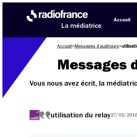
Aller au menu
Aller au contenu
Aller au pied de page
Accueil
La médiatrice
Accueil
>
Messages d’auditeurs
>
utilisat
Messages d
Vous nous avez écrit, la médiatr
utilisation du relay
27/01/2016 