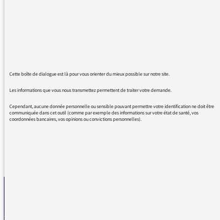
d'utiliser le terme "PACA" au lieu de
"Provence". En effet, s'il s'agissait d'une
règlementation en vigueur dans la région
administrative, cela se justifierait, mais
concernant un phénomène météorologique,
l'utilisation de l'acronyme particulièrement
Cette boîte de dialogue est là pour vous orienter du mieux possible sur notre site.
vilain de PACA peut se remplacer très
Les informations que vous nous transmettez permettent de traiter votre demande.
simplement par le joli mot "Provence", porteur
d'images culturelles et d'identité.
Cependant, aucune donnée personnelle ou sensible pouvant permettre votre identification ne doit être
communiquée dans cet outil (comme par exemple des informations sur votre état de santé, vos
coordonnées bancaires, vos opinions ou convictions personnelles).
REVENIR AUX MESSAGES