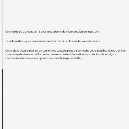
pas employer plutôt : "Affecté, Influencé,
Touché, Perturbé, Modifié, Altéré, Transformé,
Frappé, etc.. " ?
Cordialement.
Cette boîte de dialogue est là pour vous orienter du mieux possible sur notre site.
Les informations que vous nous transmettez permettent de traiter votre demande.
Cependant, aucune donnée personnelle ou sensible pouvant permettre votre identification ne doit être
communiquée dans cet outil (comme par exemple des informations sur votre état de santé, vos
REVENIR AUX MESSAGES
coordonnées bancaires, vos opinions ou convictions personnelles).
La médiatrice
VOUS AVEZ UN PROBLÈME DE RÉCEPTION ?
Remplissez l’un de nos formulaires afin que nous puissions vous aider.