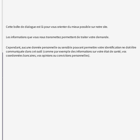
fond du cœur.
Cette boîte de dialogue est là pour vous orienter du mieux possible sur notre site.
Les informations que vous nous transmettez permettent de traiter votre demande.
REVENIR AUX MESSAGES
Cependant, aucune donnée personnelle ou sensible pouvant permettre votre identification ne doit être
communiquée dans cet outil (comme par exemple des informations sur votre état de santé, vos
coordonnées bancaires, vos opinions ou convictions personnelles).
La médiatrice
VOUS AVEZ UN PROBLÈME DE RÉCEPTION ?
Remplissez l’un de nos formulaires afin que nous puissions vous aider.
Réception FM/DAB