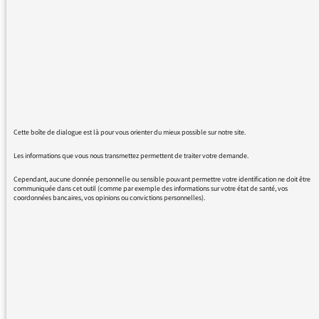
pour la 1ère injection du Pfizer pour une
personne de plus de 75 ans alors qu'il y a une
grande disponibilité pour la seconde injection
(voir sur site Doctolib) il me semble logique de
favoriser la première injection ...
Merci par avance de soulever le problème
pour toutes ces personnes qui sont mises de
côté (pas le bras assez long, pas les
Cette boîte de dialogue est là pour vous orienter du mieux possible sur notre site.
connaissances pour passer en priorité)
Message permanent sur le site et au
Les informations que vous nous transmettez permettent de traiter votre demande.
téléphone "complet pour 28 jrs réessayer plus
Cependant, aucune donnée personnelle ou sensible pouvant permettre votre identification ne doit être
tard"
communiquée dans cet outil (comme par exemple des informations sur votre état de santé, vos
coordonnées bancaires, vos opinions ou convictions personnelles).
L'égalité ne me semble pas la priorité dans
notre pays
REVENIR AUX MESSAGES