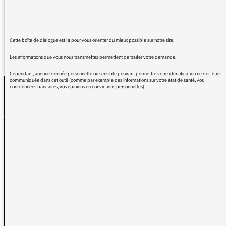
vacciner.
Cette boîte de dialogue est là pour vous orienter du mieux possible sur notre site.
REVENIR AUX MESSAGES
Les informations que vous nous transmettez permettent de traiter votre demande.
Cependant, aucune donnée personnelle ou sensible pouvant permettre votre identification ne doit être
communiquée dans cet outil (comme par exemple des informations sur votre état de santé, vos
coordonnées bancaires, vos opinions ou convictions personnelles).
La médiatrice
VOUS AVEZ UN PROBLÈME DE RÉCEPTION ?
Remplissez l’un de nos formulaires afin que nous puissions vous aider.
Réception FM/DAB