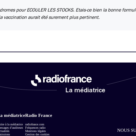
innodromes pour ECOULER LES STOCKS. Etais-ce bien la bonne formul
la vaccination aurait été surement plus pertinent.
La médiatrice
a médiatrice
Radio France
rire à la médiatrice
radiofrance.com
ssages d’auditeurs
Fréquences radio
NOUS SU
tualités
Mentions légales
missions
Gestion des cookies