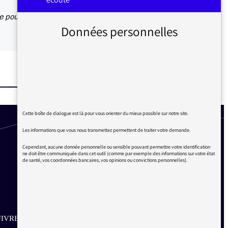
e pour
Données personnelles
Cette boîte de dialogue est là pour vous orienter du mieux possible sur notre site.
Les informations que vous nous transmettez permettent de traiter votre demande.
Cependant, aucune donnée personnelle ou sensible pouvant permettre votre identification
ne doit être communiquée dans cet outil (comme par exemple des informations sur votre état
de santé, vos coordonnées bancaires, vos opinions ou convictions personnelles).
IVRE SUR LES RÉSEAUX