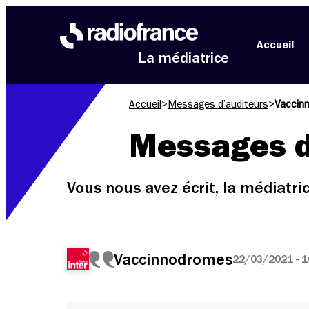
Aller au menu
Aller au contenu
Aller au pied de page
Accueil
La médiatrice
Accueil
>
Messages d’auditeurs
>
Vaccin
Messages d
Vous nous avez écrit, la médiatr
Vaccinnodromes
22/03/2021 - 1