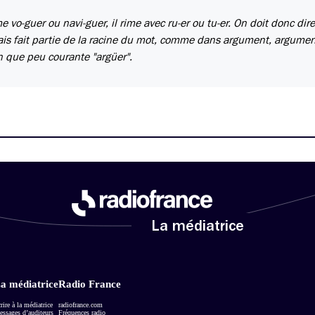
o-guer ou navi-guer, il rime avec ru-er ou tu-er. On doit donc dire
 mais fait partie de la racine du mot, comme dans argument, argume
en que peu courante "argüer".
La médiatrice
a médiatrice
Radio France
rire à la médiatrice
radiofrance.com
ssages d’auditeurs
Fréquences radio