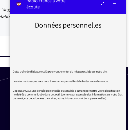
Radio France à votre
écoute
 "ar-gu-
ntation
Données personnelles
Cette boîte de dialogue est là pour vous orienter du mieux possible sur notre site.
Les informations que vous nous transmettez permettent de traiter votre demande.
Cependant, aucune donnée personnelle ou sensible pouvant permettre votre identification
ne doit être communiquée dans cet outil (comme par exemple des informations sur votre état
de santé, vos coordonnées bancaires, vos opinions ou convictions personnelles).