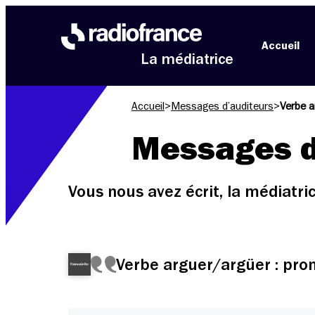
Aller au menu
Aller au contenu
Aller au pied de page
Accueil
La médiatrice
Accueil
>
Messages d’auditeurs
>
Verbe a
Messages d
Vous nous avez écrit, la médiatr
Verbe arguer/argüer : pron