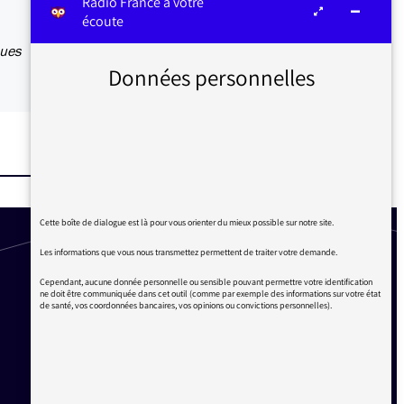
Radio France à votre
écoute
ques
Données personnelles
Cette boîte de dialogue est là pour vous orienter du mieux possible sur notre site.
Les informations que vous nous transmettez permettent de traiter votre demande.
Cependant, aucune donnée personnelle ou sensible pouvant permettre votre identification
ne doit être communiquée dans cet outil (comme par exemple des informations sur votre état
de santé, vos coordonnées bancaires, vos opinions ou convictions personnelles).