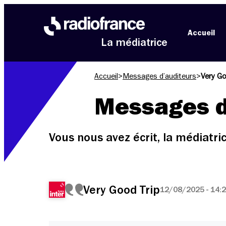
Aller au menu
Aller au contenu
Aller au pied de page
Accueil
La médiatrice
Accueil
>
Messages d’auditeurs
>
Very Go
Messages d
Vous nous avez écrit, la médiatr
Very Good Trip
12/08/2025 - 14: