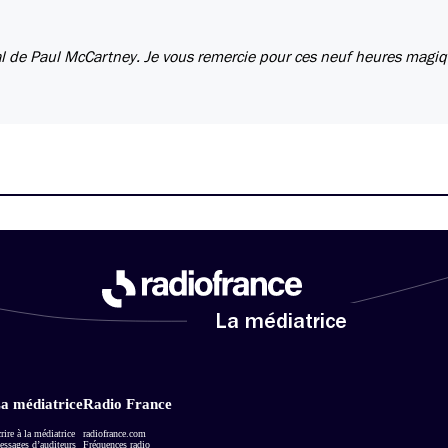
nal de Paul McCartney. Je vous remercie pour ces neuf heures magi
La médiatrice
a médiatrice
Radio France
rire à la médiatrice
radiofrance.com
ssages d’auditeurs
Fréquences radio