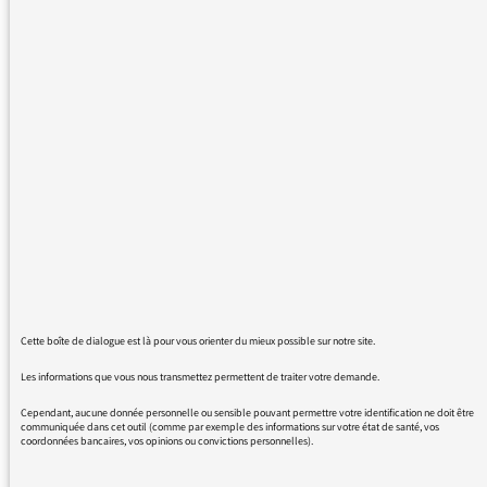
là je prends 2 minutes pour vous remercier de
la qualité de cette émission. Cela fait
plusieurs années que je suis vos programmes
et je tenais sincèrement à vous féliciter pour
la qualité des émissions, des artistes et des
morceaux choisis.
Etant un grand amateur de musique en
général mais plus particulièrement de Rock,
j'ai vraiment trouvé ce que je recherchais dans
cette émission. Je me souviens avoir
découvert l'émission un dimanche après-midi
(à l'époque) de 2015 ou 2016 avec une
émission sur le thème du Desert Rock, les
Cette boîte de dialogue est là pour vous orienter du mieux possible sur notre site.
Eagles of Death Metal, les Qotsa, Kyuss...alors
Les informations que vous nous transmettez permettent de traiter votre demande.
je me suis dit "enfin une pu...ain d'émission
qui passe du bon son sur France Inter ! Même
Cependant, aucune donnée personnelle ou sensible pouvant permettre votre identification ne doit être
communiquée dans cet outil (comme par exemple des informations sur votre état de santé, vos
si bien sur il y avait des précédents avec
coordonnées bancaires, vos opinions ou convictions personnelles).
Lenoir mais j'étais un peu jeune. Des groupes