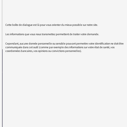
raconter en prime. Une valeur sûre de FI
dignité du service public.
Cette boîte de dialogue est là pour vous orienter du mieux possible sur notre site.
Les informations que vous nous transmettez permettent de traiter votre demande.
REVENIR AUX MESSAGES
Cependant, aucune donnée personnelle ou sensible pouvant permettre votre identification ne doit être
communiquée dans cet outil (comme par exemple des informations sur votre état de santé, vos
coordonnées bancaires, vos opinions ou convictions personnelles).
La médiatrice
VOUS AVEZ UN PROBLÈME DE RÉCEPTION ?
Remplissez l’un de nos formulaires afin que nous puissions vous aider.
Réception FM/DAB