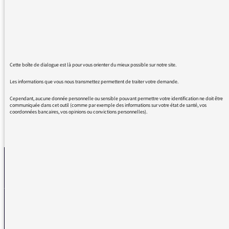
recommencer ! Merci ! Ça donne envie de
danser plus souvent pour maintenir la joie et
l'énergie en ces temps moroses. Merci à toute
l'équipe de Very Good Trip. Quand vous voulez
vous refaites une émission encore plus
Cette boîte de dialogue est là pour vous orienter du mieux possible sur notre site.
longue...
Les informations que vous nous transmettez permettent de traiter votre demande.
Cependant, aucune donnée personnelle ou sensible pouvant permettre votre identification ne doit être
communiquée dans cet outil (comme par exemple des informations sur votre état de santé, vos
coordonnées bancaires, vos opinions ou convictions personnelles).
REVENIR AUX MESSAGES
La médiatrice