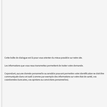
visiter à un groupe d'enfants votre radio . Est
ce possible la première semaine des vacances
de Février.
Cordialement
Adeline Barbe
Cette boîte de dialogue est là pour vous orienter du mieux possible sur notre site.
Les informations que vous nous transmettez permettent de traiter votre demande.
02/02/2016 - 12:10
Cependant, aucune donnée personnelle ou sensible pouvant permettre votre identification ne doit être
communiquée dans cet outil (comme par exemple des informations sur votre état de santé, vos
coordonnées bancaires, vos opinions ou convictions personnelles).
Veuillez contacter
marina.sichantho@radiofrance.com
https://www.maisondelaradio.fr/jeune-