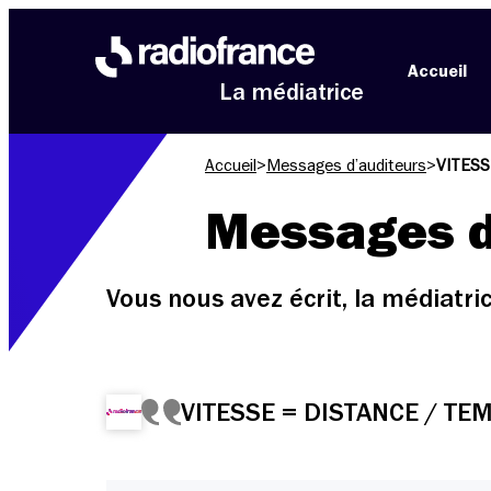
Aller au menu
Aller au contenu
Aller au pied de page
Accueil
La médiatrice
Accueil
>
Messages d’auditeurs
>
VITESS
Messages d
Vous nous avez écrit, la médiatr
VITESSE = DISTANCE / TEM