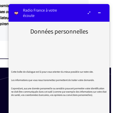
ansmis au service concerné par vos questions ou
Radio France à votre
s contributions sont relayées sur les antennes
écoute
iateur ou dans Les infos du médiateur, lettre
irent également des articles explicatifs à
Données personnelles
Cette boîte de dialogue est là pour vous orienter du mieux possible sur notre site.
Les informations que vous nous transmettez permettent de traiter votre demande.
Cependant, aucune donnée personnelle ou sensible pouvant permettre votre identification
ne doit être communiquée dans cet outil (comme par exemple des informations sur votre état
de santé, vos coordonnées bancaires, vos opinions ou convictions personnelles).