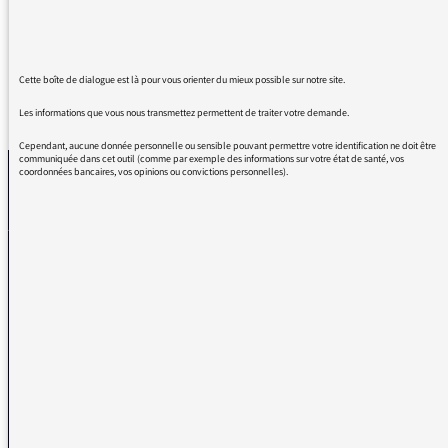
français ! pourquoi utiliser l'anglais !
Cette boîte de dialogue est là pour vous orienter du mieux possible sur notre site.
REVENIR AUX MESSAGES
Les informations que vous nous transmettez permettent de traiter votre demande.
Cependant, aucune donnée personnelle ou sensible pouvant permettre votre identification ne doit être
communiquée dans cet outil (comme par exemple des informations sur votre état de santé, vos
coordonnées bancaires, vos opinions ou convictions personnelles).
La médiatrice
VOUS AVEZ UN PROBLÈME DE RÉCEPTION ?
Remplissez l’un de nos formulaires afin que nous puissions vous aider.
Réception FM/DAB