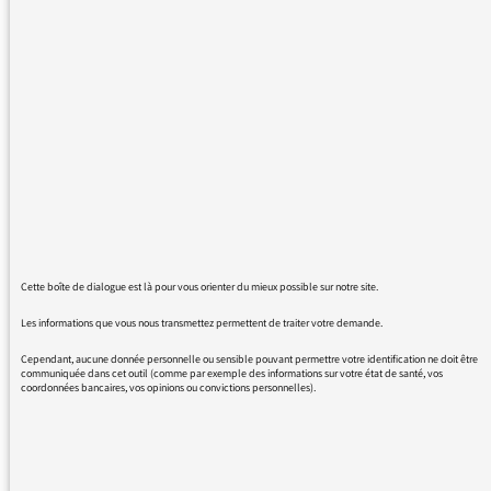
terroriste a été abattu par la poolice
israélienne aujourd'hui, il avait ouvert le feu à
la gare de Beersheva". Doit-on en conclure
que le journaliste considère que cela ne
correspond pas à la définition du terrorisme
de tirer dans une foule dans une gare routière
?
Cette boîte de dialogue est là pour vous orienter du mieux possible sur notre site.
19/10/2015 - 20:41
Les informations que vous nous transmettez permettent de traiter votre demande.
Cependant, aucune donnée personnelle ou sensible pouvant permettre votre identification ne doit être
communiquée dans cet outil (comme par exemple des informations sur votre état de santé, vos
Concernant la question du traitement
coordonnées bancaires, vos opinions ou convictions personnelles).
du conflit par les journalistes de Radio France,
voici des éléments de réponse
de la part du Médiateur
https://mediateur.radiofrance.com/article-pro-