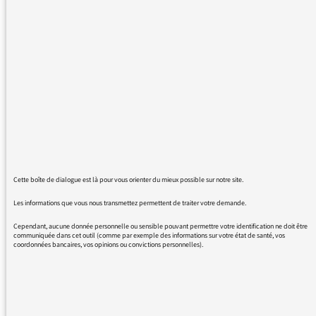
chroniques successives sur l'apparition de
Montebourg à Frangy...et je ne supporte plus
l'usage du terme "son fief de Frangy"
totalement inadapté : nous ne sommes plus
au Moyen Age, les bressans dont je suis ne
sont pas les serfs de sieur Arnaud, qui
d'ailleurs n'est plus député!
Pourrez-vous demander aux journalistes de
renoncer à cet abus de langage?
Cette boîte de dialogue est là pour vous orienter du mieux possible sur notre site.
Les informations que vous nous transmettez permettent de traiter votre demande.
22/08/2016 - 15:58
Cependant, aucune donnée personnelle ou sensible pouvant permettre votre identification ne doit être
communiquée dans cet outil (comme par exemple des informations sur votre état de santé, vos
coordonnées bancaires, vos opinions ou convictions personnelles).
Il s’agit simplement d’une analogie,
couramment utilisée pour désigner le
« territoire » d’une personnalité: le fief