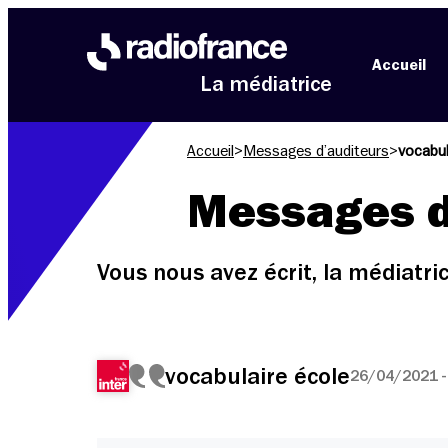
Aller au menu
Aller au contenu
Aller au pied de page
Accueil
La médiatrice
Accueil
>
Messages d’auditeurs
>
vocabul
Messages d
Vous nous avez écrit, la médiatr
vocabulaire école
26/04/2021 -