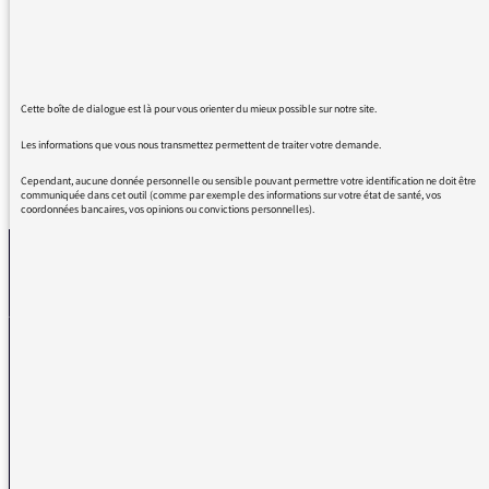
quotidiennes du philosophe Michel Onfray,
qui sont d'une contenance vraiment
remarquable !!!
Cette boîte de dialogue est là pour vous orienter du mieux possible sur notre site.
Les informations que vous nous transmettez permettent de traiter votre demande.
Cependant, aucune donnée personnelle ou sensible pouvant permettre votre identification ne doit être
REVENIR AUX MESSAGES
communiquée dans cet outil (comme par exemple des informations sur votre état de santé, vos
coordonnées bancaires, vos opinions ou convictions personnelles).
La médiatrice
VOUS AVEZ UN PROBLÈME DE RÉCEPTION ?
Remplissez l’un de nos formulaires afin que nous puissions vous aider.