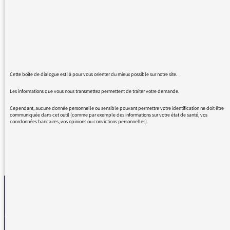
demandons de ne plus parler d'injection de
"sérum" au lieu de "vaccin". Un élève de classe
terminale scientifique doit connaître la
différence entre un sérum (antivenimeux par
ex.) recueilli dans le plasma d'un animal
soumis aux toxines d'un venin(serpent par ex)
. Un vaccin stimule notre système de défense
Cette boîte de dialogue est là pour vous orienter du mieux possible sur notre site.
qui fabrique les molécules (anticorps)
Les informations que vous nous transmettez permettent de traiter votre demande.
inhibant un virus ou une bactérie.
Cependant, aucune donnée personnelle ou sensible pouvant permettre votre identification ne doit être
communiquée dans cet outil (comme par exemple des informations sur votre état de santé, vos
coordonnées bancaires, vos opinions ou convictions personnelles).
REVENIR AUX MESSAGES
La médiatrice