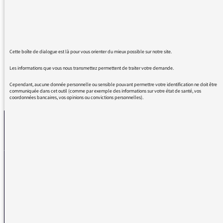
matins au réveil depuis le Pérou, on parle
toujours de vos chroniques avec ma famille
qui vous adore aussi.
Continuez ! Merci !
Cette boîte de dialogue est là pour vous orienter du mieux possible sur notre site.
Les informations que vous nous transmettez permettent de traiter votre demande.
Cependant, aucune donnée personnelle ou sensible pouvant permettre votre identification ne doit être
REVENIR AUX MESSAGES
communiquée dans cet outil (comme par exemple des informations sur votre état de santé, vos
coordonnées bancaires, vos opinions ou convictions personnelles).
La médiatrice
VOUS AVEZ UN PROBLÈME DE RÉCEPTION ?
Remplissez l’un de nos formulaires afin que nous puissions vous aider.