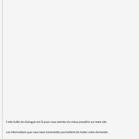
compris, donc sur une chaine comme la votre.
Je crois que vous ne mesurez pas (peut-être
par modestie?) l'importance de votre tache de
vulgarisation et d'information scientifique. Il
ne s'agit pas simplement d'assouvir la
curiosité ou de répondre à la demande
d'auditeurs d'un certain type. Il s'agit
véritablement d'information et d'information
capitale, car elle peut sauver des vies.
J'ai peur de voir fleurir des émissions de
débat, où l'on opposerait partisans et
opposants aux vaccins. Ce concept est aussi
grave que d'opposer à égalité historiens et
révisionnistes.
Cette boîte de dialogue est là pour vous orienter du mieux possible sur notre site.
Le traitement des rumeurs anti-vaccination
relève de l'enquête scientifique (y a-t-il des
Les informations que vous nous transmettez permettent de traiter votre demande.
raisons de s’inquiéter?) mais aussi d'une