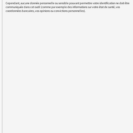
Cependant, aucune donnée personnelle ou sensible pouvant permettre votre identification ne doit être
enquête journalistique. Qui sont ces gens qui
communiquée dans cet outil (comme par exemple des informations sur votre état de santé, vos
coordonnées bancaires, vos opinions ou convictions personnelles).
nous disent de nous inquiéter? Que font-ils?
Quelles sont leurs intentions?
Ces gens vivent de la vente de livres,
conférences et films de propagande, destinés
au grand public, et non comme on pourrait
l'attendre de personnes soucieuses de la
santé publique, de recherche et
d'investigation scientifique.
Ne pas donner la parole aux anti-vaccins n'est
pas un acte de censure, c'est un mode
d'information : celui de ne pas relayer des
fake-news, et de donner aux gens les armes
critiques pour analyser ce flot de rumeurs
dans lequel nous baignons constamment.
Je prends un exemple récent pour montrer à
quel point ce travail est vital.