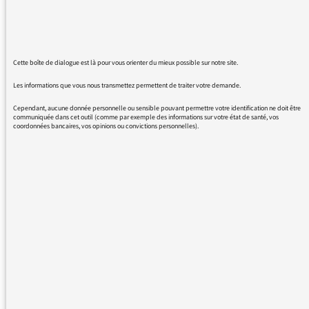
Cette boîte de dialogue est là pour vous orienter du mieux possible sur notre site.
05/10/2015 - 19:11
Les informations que vous nous transmettez permettent de traiter votre demande.
Cependant, aucune donnée personnelle ou sensible pouvant permettre votre identification ne doit être
communiquée dans cet outil (comme par exemple des informations sur votre état de santé, vos
coordonnées bancaires, vos opinions ou convictions personnelles).
Nous vous remercions de votre message. Il a
été lu par le
médiateur et transmis au service concerné par
vos questions ou vos réactions.
Nous souhaitons être en mesure de vous
satisfaire au mieux, tout en précisant
qu’il nous est impossible de répondre
personnellement aux 150 à 200
contributions que vous nous adressez chaque