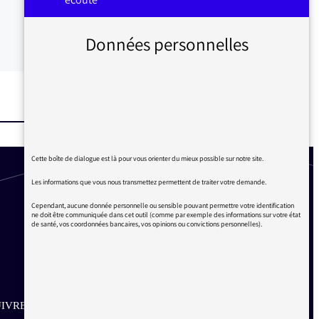
Données personnelles
Cette boîte de dialogue est là pour vous orienter du mieux possible sur notre site.
Les informations que vous nous transmettez permettent de traiter votre demande.
Cependant, aucune donnée personnelle ou sensible pouvant permettre votre identification
ne doit être communiquée dans cet outil (comme par exemple des informations sur votre état
de santé, vos coordonnées bancaires, vos opinions ou convictions personnelles).
IVRE SUR LES RÉSEAUX