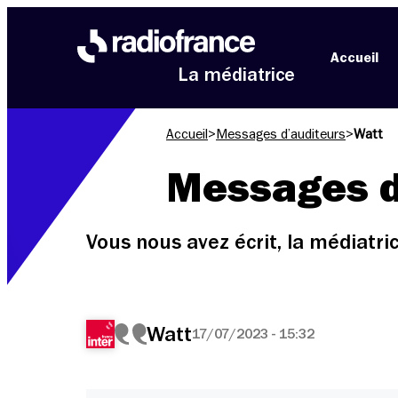
Aller au menu
Aller au contenu
Aller au pied de page
Accueil
La médiatrice
Accueil
>
Messages d’auditeurs
>
Watt
Messages d
Vous nous avez écrit, la médiatr
Watt
17/07/2023 - 15:32