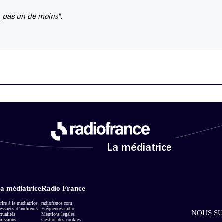
, pas un de moins".
La médiatrice
a médiatrice
Radio France
rire à la médiatrice
radiofrance.com
ssages d’auditeurs
Fréquences radio
NOUS SU
tualités
Mentions légales
missions
Gestion des cookies