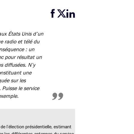
Partager cette page sur Facebook
Partager cette page sur Twitter
Partager cette page sur LinkedIn
aux États Unis d’un
e radio et télé du
Conséquence : un
c pour résultat un
 diffusées. N’y
constituant une
quée sur les
Puisse le service
’exemple.
e l’élection présidentielle, estimant
r les différentes antennes du service