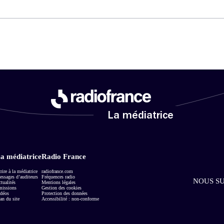
La médiatrice
a médiatrice
Radio France
rire à la médiatrice
radiofrance.com
ssages d’auditeurs
Fréquences radio
NOUS SU
tualités
Mentions légales
missions
Gestion des cookies
déos
Protection des données
an du site
Accessibilité : non-conforme