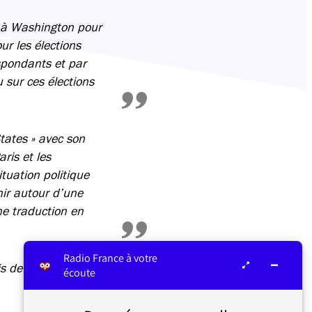
e à Washington pour
ur les élections
spondants et par
 sur ces élections
States » avec son
ris et les
tuation politique
nir autour d’une
ne traduction en
Radio France à votre
is de citoyens
écoute