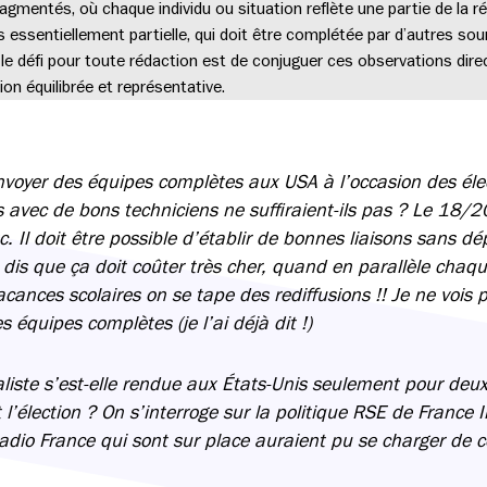
gmentés, où chaque individu ou situation reflète une partie de la ré
is essentiellement partielle, qui doit être complétée par d’autres so
, le défi pour toute rédaction est de conjuguer ces observations di
ion équilibrée et représentative.
’envoyer des équipes complètes aux USA à l’occasion des él
 avec de bons techniciens ne suffiraient-ils pas ? Le 18/20
c. Il doit être possible d’établir de bonnes liaisons sans d
dis que ça doit coûter très cher, quand en parallèle chaq
cances scolaires on se tape des rediffusions !! Je ne vois 
 équipes complètes (je l’ai déjà dit !)
aliste s’est-elle rendue aux États-Unis seulement pour deux
 l’élection ? On s’interroge sur la politique RSE de France I
dio France qui sont sur place auraient pu se charger de 