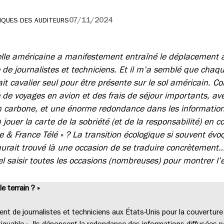
07/11/2024
IQUES DES AUDITEURS
ielle américaine a manifestement entraîné le déplacement 
de journalistes et techniciens. Et il m’a semblé que chaqu
fait cavalier seul pour être présente sur le sol américain. 
de voyages en avion et des frais de séjour importants, ave
an carbone, et une énorme redondance dans les informations
à jouer la carte de la sobriété (et de la responsabilité) en 
 & France Télé » ? La transition écologique si souvent évo
urait trouvé là une occasion de se traduire concrètement… 
el saisir toutes les occasions (nombreuses) pour montrer l
le terrain ? »
t de journalistes et techniciens aux États-Unis pour la couverture d
quable ». Ils dénoncent la redondance des informations diffusées pa