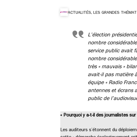
ACTUALITÉS, LES GRANDES THÉMAT
L’élection président
nombre considérable 
service public avait 
nombre considérable 
très « mauvais » bil
avait-il pas matière 
équipe « Radio France
antennes et écrans a
public de l’audiovisu
« Pourquoi y a-t-il des journalistes sur 
Les auditeurs s’étonnent du déploiemen
cette « démarche écologiquement criti