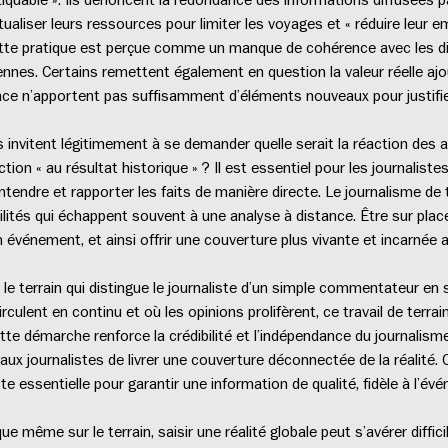
mutualiser leurs ressources pour limiter les voyages et « réduire leur
Cette pratique est perçue comme un manque de cohérence avec les dis
ennes. Certains remettent également en question la valeur réelle a
place n’apportent pas suffisamment d’éléments nouveaux pour justif
 invitent légitimement à se demander quelle serait la réaction des au
ion « au résultat historique » ? Il est essentiel pour les journalistes
ntendre et rapporter les faits de manière directe. Le journalisme de t
lités qui échappent souvent à une analyse à distance. Être sur place,
 événement, et ainsi offrir une couverture plus vivante et incarnée 
le terrain qui distingue le journaliste d’un simple commentateur en
lent en continu et où les opinions prolifèrent, ce travail de terrain
ette démarche renforce la crédibilité et l’indépendance du journalisme
r aux journalistes de livrer une couverture déconnectée de la réalité
este essentielle pour garantir une information de qualité, fidèle à l’
e même sur le terrain, saisir une réalité globale peut s’avérer diffic