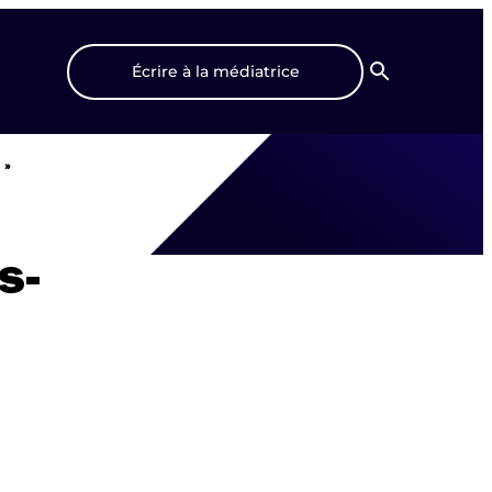
Écrire à la médiatrice
Recherche
? »
s-