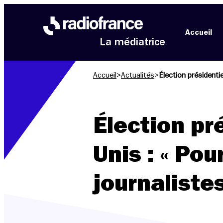
Aller au menu
Aller au contenu
Aller au pied de page
Accueil
La médiatrice
Accueil
>
Actualités
>
Élection présidentie
Élection pr
Unis : « Pou
journalistes