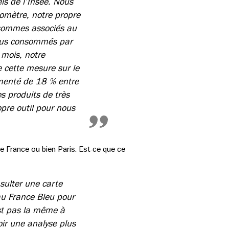
ls de l’Insee. Nous
romètre, notre propre
 sommes associés au
plus consommés par
e mois, notre
e cette mesure sur le
gmenté de 18 % entre
es produits de très
pre outil pour nous
 de France ou bien Paris. Est-ce que ce
nsulter une carte
au France Bleu pour
est pas la même à
oir une analyse plus