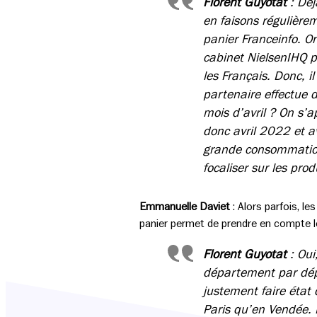
Florent Guyotat
: Déj
en faisons régulière
panier Franceinfo. O
cabinet NielsenIHQ p
les Français. Donc, il
partenaire effectue d
mois d’avril ? On s’
donc avril 2022 et av
grande consommation.
focaliser sur les pro
Emmanuelle Daviet
: Alors parfois, l
panier permet de prendre en compte les
Florent Guyotat
: Oui
département par dépa
justement faire état
Paris qu’en Vendée. D