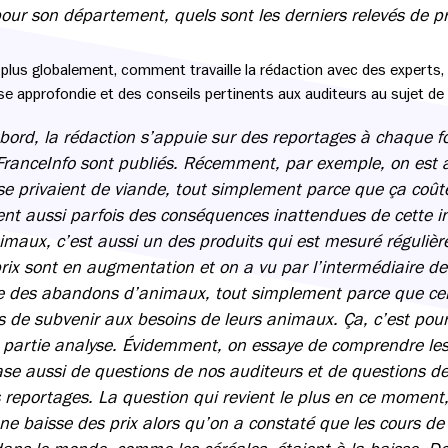
pour son département, quels sont les derniers relevés de pr
 plus globalement, comment travaille la rédaction avec des experts
yse approfondie et des conseils pertinents aux auditeurs au sujet de l
bord, la rédaction s’appuie sur des reportages à chaque fo
 FranceInfo sont publiés. Récemment, par exemple, on est a
 privaient de viande, tout simplement parce que ça coûte 
ent aussi parfois des conséquences inattendues de cette in
nimaux, c’est aussi un des produits qui est mesuré réguli
prix sont en augmentation et on a vu par l’intermédiaire de
 des abandons d’animaux, tout simplement parce que ce
 de subvenir aux besoins de leurs animaux. Ça, c’est pour 
ne partie analyse. Évidemment, on essaye de comprendre les
e aussi de questions de nos auditeurs et de questions de
 reportages. La question qui revient le plus en ce moment, 
une baisse des prix alors qu’on a constaté que les cours 