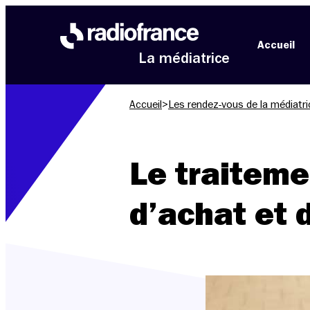
Aller au menu
Aller au contenu
Aller au pied de page
Accueil
La médiatrice
Accueil
>
Les rendez-vous de la médiatri
Le traiteme
d’achat et d