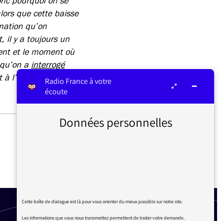
onc pourquoi on se
lors que cette baisse
mmation qu’on
 il y a toujours un
ent et le moment où
 qu’on a
interrogé
ôt à l’automne.
Radio France à votre
écoute
Données personnelles
LE TEMPS DE PAROLE
POLITIQUE, LE JOURNAL DE
12H30, LES TRADUCTIONS
SIMULTANÉES
Cette boîte de dialogue est là pour vous orienter du mieux possible sur notre site.
Les informations que vous nous transmettez permettent de traiter votre demande.