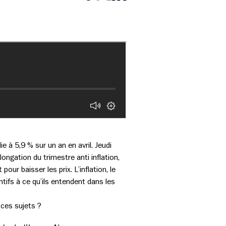
Partager cette page sur Facebook
Partager cette page sur Twitter
Partager cette page sur LinkedIn
e à 5,9 % sur un an en avril. Jeudi
longation du trimestre anti inflation,
our baisser les prix. L’inflation, le
tifs à ce qu’ils entendent dans les
 ces sujets ?