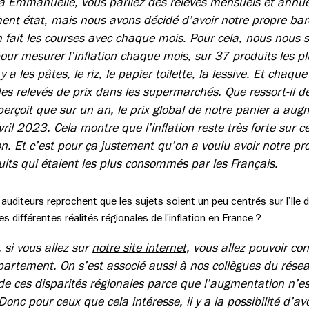
à Emmanuelle, vous parliez des relevés mensuels et annue
ment état, mais nous avons décidé d’avoir notre propre ba
n fait les courses avec chaque mois. Pour cela, nous nous
our mesurer l’inflation chaque mois, sur 37 produits les 
 y a les pâtes, le riz, le papier toilette, la lessive. Et chaqu
es relevés de prix dans les supermarchés. Que ressort-il d
aperçoit que sur un an, le prix global de notre panier a au
ril 2023. Cela montre que l’inflation reste très forte sur c
 Et c’est pour ça justement qu’on a voulu avoir notre pro
duits qui étaient les plus consommés par les Français.
es auditeurs reprochent que les sujets soient un peu centrés sur l’Ile
 différentes réalités régionales de l’inflation en France ?
, si vous allez sur
notre site internet
, vous allez pouvoir co
rtement. On s’est associé aussi à nos collègues du rése
 de ces disparités régionales parce que l’augmentation n’
onc pour ceux que cela intéresse, il y a la possibilité d’av