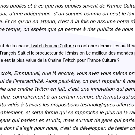
 nos publics et à ce que nos publics savent de France Cultur
ui, d’une adéquation, d’un soutien comme on peut le fair
. Et ce qu’on en attend, c’est à la fois on assume notre rô
ême temps, on espère que ça permet à des publics de nous 
nt de la chaine
Twitch France Culture
en octobre dernier, les audit
e François Saltiel le producteur de l’émission Le meilleur des mond
lle est la plus value de la Chaine Twitch pour France Culture ?
 crois, Emmanuel, que là encore, vous avez vous même pr
ui de l’interactivité. Alors peut-être, on peut rappeler à n
lle une chaîne Twitch en fait, c’est une innovation qui pe
à dire, contrairement à un certain nombre de formats qui s
ts vidéo à travers les propositions technologiques offerte
obablement, et cette forme qui se rapproche le plus de la rad
gens qui parlent en studio, mais surtout de gens qui parle
e dont il s’agit pour nous, c’est de développer, de tester 