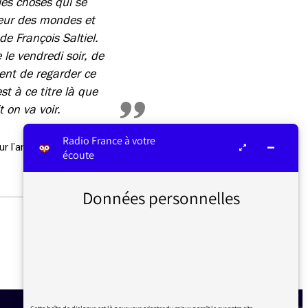
 les choses qui se
leur des mondes et
de François Saltiel.
 le vendredi soir, de
ent de regarder ce
t à ce titre là que
 on va voir.
Radio France à votre
ur l’antenne de France Culture
.
écoute
Données personnelles
COUVERTURE ÉDITORIALE
DE LA RÉFORME DES
RETRAITES SUR
FRANCEINFO