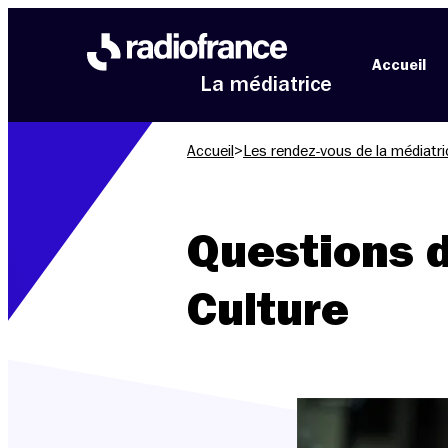
Aller au menu
Aller au contenu
Aller au pied de page
Accueil
La médiatrice
Accueil
>
Les rendez-vous de la médiatri
Questions d
Culture