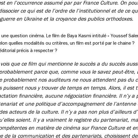
st en l’occurrence assumé par par France Culture. On pourr
ssocier ce qui est de l’ordre de l’institutionnel et de ce qu
 guerre en Ukraine et la croyance des publics orthodoxes.
 une question cinéma. Le film de Baya Kasmi intitulé « Youssef Sale
lon quelles modalités ou critères, un film est porté par le chaine ?
ditorial précis à respecter ?
 vois que ce film qui mentionne le succès a du succès auss
 probablement parce que, comme vous le savez peut-être, E
e probablement nos auditeurs ne nous attendent pas du c
ls puissent nous y trouver de temps en temps. Alors, il est 
actation financière, aucune négociation financière. Il n’y a 
tenariat et une politique d’accompagnement de l’antenne 
 acteurs de la culture. Il n’y a pas non plus d’ailleurs d’
qu’elles soient. Il y a vraiment le registre du partenariat, m
compétentes en matière de cinéma sur France Culture et e
ce de la communication et des partenariats, choisissent des