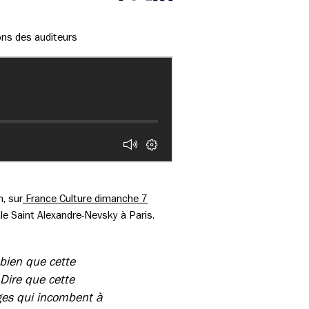
Partager cette page sur Facebook
Partager cette page sur Twitter
Partager cette page sur LinkedIn
ons des auditeurs
n, sur
France Culture dimanche 7
ale Saint Alexandre-Nevsky à Paris.
 bien que cette
 Dire que cette
ges qui incombent à