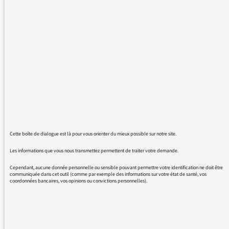
[VIDÉO] Différence entre
antisémitisme et
antisionisme, Iannis Roder
VIDÉOS
03/12/2019
Cette boîte de dialogue est là pour vous orienter du mieux possible sur notre site.
Qu’est-ce que le sionisme ?
Les informations que vous nous transmettez permettent de traiter votre demande.
Iannis Roder
Cependant, aucune donnée personnelle ou sensible pouvant permettre votre identification ne doit être
communiquée dans cet outil (comme par exemple des informations sur votre état de santé, vos
coordonnées bancaires, vos opinions ou convictions personnelles).
VIDÉOS
22/02/2019