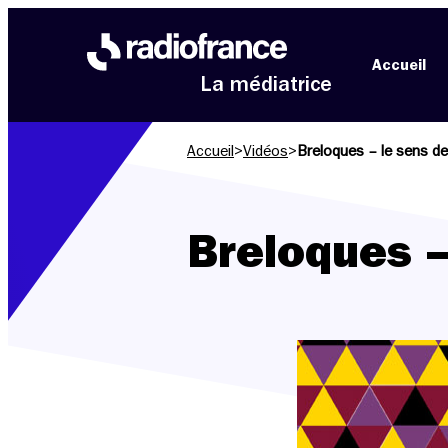
Aller au menu
Aller au contenu
Aller au pied de page
Accueil
La médiatrice
Accueil
>
Vidéos
>
Breloques – le sens d
Breloques –