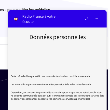
s » pour qualifier les médailles
Radio France à votre
écoute
Données personnelles
VACANCES OU CONGÉS – LE
SENS DES MOTS
Cette boîte de dialogue est là pour vous orienter du mieux possible sur notre site.
Les informations que vous nous transmettez permettent de traiter votre demande.
Cependant, aucune donnée personnelle ou sensible pouvant permettre votre identification
ne doit être communiquée dans cet outil (comme par exemple des informations sur votre état
de santé, vos coordonnées bancaires, vos opinions ou convictions personnelles).