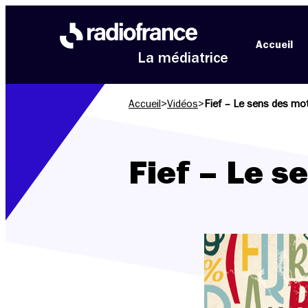
Aller au menu
Aller au contenu
Aller au pied de page
Accueil
La médiatrice
Accueil
>
Vidéos
>
Fief – Le sens des mo
Fief – Le s