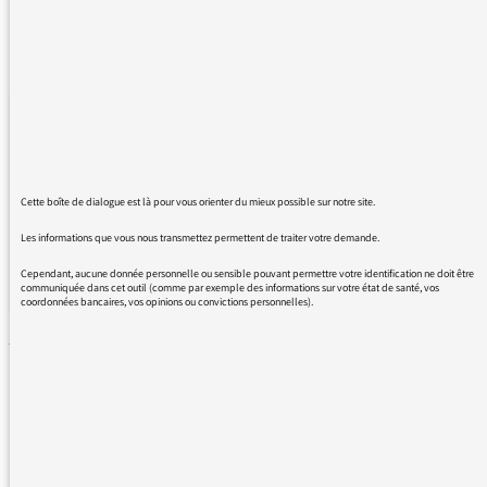
13/09/2017
VIDÉOS
Partager ce
Partager
Part
L’utilisation du vocabulaire juridique interpelle très souvent les
Cette boîte de dialogue est là pour vous orienter du mieux possible sur notre site.
auditeurs : aujourd’hui, Jean-Philippe Deniau, chef du service
Les informations que vous nous transmettez permettent de traiter votre demande.
Enquêtes et justice de France Inter explique le sens du mot
« Juge ».
Cependant, aucune donnée personnelle ou sensible pouvant permettre votre identification ne doit être
communiquée dans cet outil (comme par exemple des informations sur votre état de santé, vos
coordonnées bancaires, vos opinions ou convictions personnelles).
LE SENS DES MOTS –
MARRONNIER
INCARNATION – LE SENS DES
MOTS